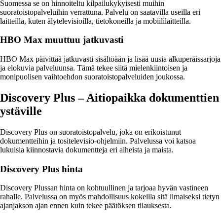
Suomessa se on hinnoiteltu kilpailukykyisesti muihin
suoratoistopalveluihin verrattuna. Palvelu on saatavilla useilla eri
laitteilla, kuten älytelevisioilla, tietokoneilla ja mobiililaitteilla.
HBO Max muuttuu jatkuvasti
HBO Max päivittää jatkuvasti sisältöään ja lisää uusia alkuperäissarjoja
ja elokuvia palveluunsa. Tämä tekee siitä mielenkiintoisen ja
monipuolisen vaihtoehdon suoratoistopalveluiden joukossa.
Discovery Plus – Aitiopaikka dokumenttien
ystäville
Discovery Plus on suoratoistopalvelu, joka on erikoistunut
dokumentteihin ja tositelevisio-ohjelmiin. Palvelussa voi katsoa
lukuisia kiinnostavia dokumentteja eri aiheista ja maista.
Discovery Plus hinta
Discovery Plussan hinta on kohtuullinen ja tarjoaa hyvän vastineen
rahalle. Palvelussa on myös mahdollisuus kokeilla sitä ilmaiseksi tietyn
ajanjakson ajan ennen kuin tekee päätöksen tilauksesta.