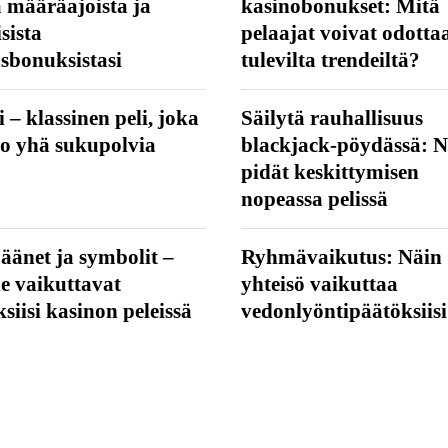
 määräajoista ja
kasinobonukset: Mitä
isista
pelaajat voivat odotta
usbonuksistasi
tulevilta trendeiltä?
i – klassinen peli, joka
Säilytä rauhallisuus
oo yhä sukupolvia
blackjack-pöydässä: N
pidät keskittymisen
nopeassa pelissä
 äänet ja symbolit –
Ryhmävaikutus: Näin
e vaikuttavat
yhteisö vaikuttaa
siisi kasinon peleissä
vedonlyöntipäätöksiisi