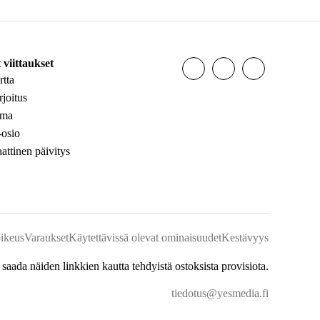
t viittaukset
tta
rjoitus
lma
-osio
ttinen päivitys
ikeus
Varaukset
Käytettävissä olevat ominaisuudet
Kestävyys
saada näiden linkkien kautta tehdyistä ostoksista provisiota.
tiedotus@yesmedia.fi