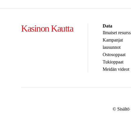
Kasinon Kautta
Data
Ilmaiset resurss
Kampanjat
lausunnot
Ostosoppaat
Tukioppaat
Meidän videot
© Sisältö 