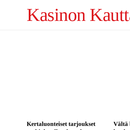
Kasinon Kautt
Kertaluonteiset tarjoukset
Vältä