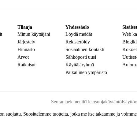
Tilaaja
Yhdessäolo
Sisäise
it
Minun käyttäjäni
Löydä meidät
Web kar
Järjestely
Rekisteröidy
Blogiki
Hinnasto
Sosiaalinen kontakti
Kokoe
Arvot
Sähköposti uusi
Uutiset
Ratkaisut
Käyttäjäryhmä
Automaa
Paikallinen ympäristö
Seurantaelementit
Tietosuojakäytäntö
Käyttöo
on suojattu. Suosittelemme tuotteita, jotka me itse takaamme ja voimme 