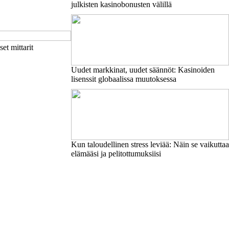
julkisten kasinobonusten välillä
set mittarit
Uudet markkinat, uudet säännöt: Kasinoiden
lisenssit globaalissa muutoksessa
Kun taloudellinen stress leviää: Näin se vaikuttaa
elämääsi ja pelitottumuksiisi