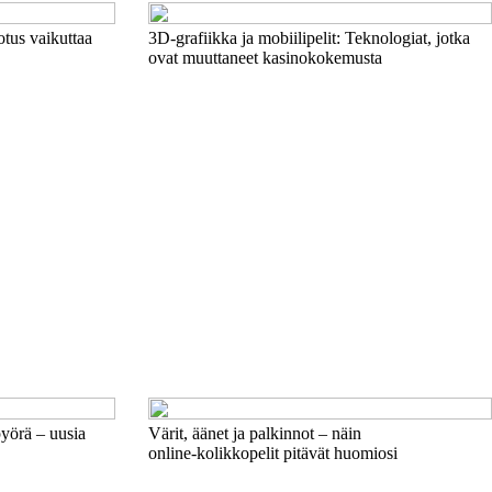
tus vaikuttaa
3D-grafiikka ja mobiilipelit: Teknologiat, jotka
ovat muuttaneet kasinokokemusta
pyörä – uusia
Värit, äänet ja palkinnot – näin
online‑kolikkopelit pitävät huomiosi