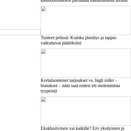
kasinobonuksesi parhaalla mahdollisella tavalla
Tunteet pelissä: Kuinka jännitys ja tappio
vaikuttavat päätöksiisi
Kertaluonteiset tarjoukset vs. high roller -
bonukset – näin saat eniten irti molemmista
tyypeistä
Eksklusiivinen vai kaikille? Ero yksityisten ja