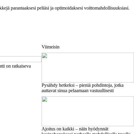
nkkejä parantaaksesi peliäsi ja optimoidaksesi voittomahdollisuuksiasi.
Viimeisin
tti on ratkaiseva
Pysähdy hetkeksi – pieniä pohdintoja, jotka
auttavat sinua pelaamaan vastuullisesti
Ajoitus on kaikki – näin hyödynnät