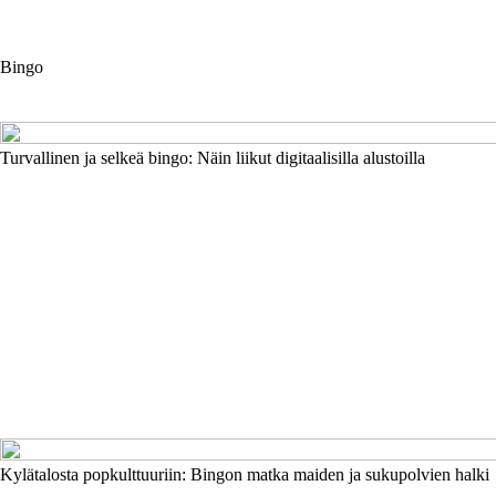
Bingo
Turvallinen ja selkeä bingo: Näin liikut digitaalisilla alustoilla
Kylätalosta popkulttuuriin: Bingon matka maiden ja sukupolvien halki