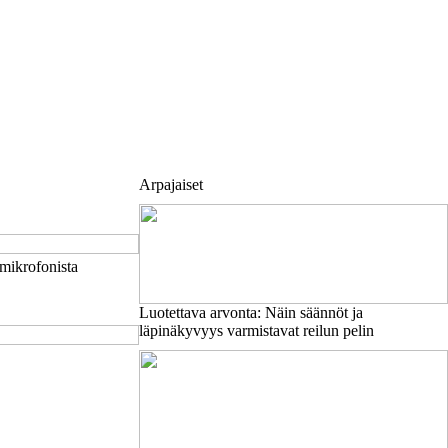
Arpajaiset
a mikrofonista
Luotettava arvonta: Näin säännöt ja
läpinäkyvyys varmistavat reilun pelin