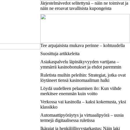
Järjestelmävedot selitettynä – näin ne toimivat ja
näin ne eroavat tavallisista kupongeista
Tee arpajaisista mukava perinne – kohtuudella
Suosittuja artikkeleita
Asiakaspalvelu läpinäkyvyyden vartijana –
ymmärrä kasinobonukset ja ehdot paremmin
Ruletista muihin peleihin: Strategiat, jotka ovat
löytäneet tiensä kasinomaailman halki
Löydä uudelleen pelaamisen ilo: Kun viihde
merkitsee enemmän kuin voitto
Verkossa vai kasinolla – kaksi kokemusta, yksi
klassikko
Automaattipyöräytys ja virtuaalipyörä – uusia
termejä digitaalisessa ruletissa
Ikärajat ja henkilöllisyystarkastus: Näin laki