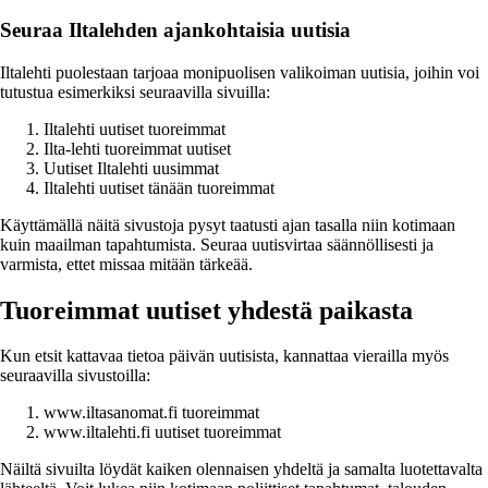
Seuraa Iltalehden ajankohtaisia uutisia
Iltalehti puolestaan tarjoaa monipuolisen valikoiman uutisia, joihin voi
tutustua esimerkiksi seuraavilla sivuilla:
Iltalehti uutiset tuoreimmat
Ilta-lehti tuoreimmat uutiset
Uutiset Iltalehti uusimmat
Iltalehti uutiset tänään tuoreimmat
Käyttämällä näitä sivustoja pysyt taatusti ajan tasalla niin kotimaan
kuin maailman tapahtumista. Seuraa uutisvirtaa säännöllisesti ja
varmista, ettet missaa mitään tärkeää.
Tuoreimmat uutiset yhdestä paikasta
Kun etsit kattavaa tietoa päivän uutisista, kannattaa vierailla myös
seuraavilla sivustoilla:
www.iltasanomat.fi tuoreimmat
www.iltalehti.fi uutiset tuoreimmat
Näiltä sivuilta löydät kaiken olennaisen yhdeltä ja samalta luotettavalta