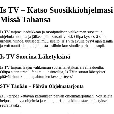
Is TV – Katso Suosikkiohjelmasi
Missä Tahansa
Is TV
tarjoaa laadukkaan ja monipuolisen valikoiman suosittuja
ohjelmia suorana ja jälkeenpäin katsottavaksi. Olipa kyseessä sitten
urheilu, viihde, uutiset tai muu sisältö, Is TV:n avulla pysyt ajan tasalla
ja voit nauttia lempiohjelmistasi silloin kun sinulle parhaiten sopii.
Is TV Suorina Lähetyksinä
Is TV
tarjoaa laajan valikoiman suoria lähetyksiä eri aihealueilta.
Olitpa sitten urheilufani tai uutisintoilija, Is TV:n suorat lähetykset
pitävät sinut kiinni tapahtumien keskipisteessä.
STV Tänään – Päivän Ohjelmatarjonta
Is TV
tarjoaa kattavan katsauksen päivän ohjelmatarjontaan. Voit selata
helposti tulevia ohjelmia ja valita juuri sinua kiinnostavat lähetykset
seurattavaksi.