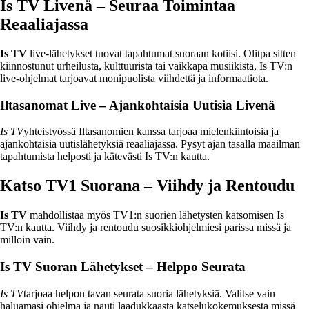
Is TV Livenä – Seuraa Toimintaa
Reaaliajassa
Is TV
live-lähetykset tuovat tapahtumat suoraan kotiisi. Olitpa sitten
kiinnostunut urheilusta, kulttuurista tai vaikkapa musiikista, Is TV:n
live-ohjelmat tarjoavat monipuolista viihdettä ja informaatiota.
Iltasanomat Live – Ajankohtaisia Uutisia Livenä
Is TV
yhteistyössä Iltasanomien kanssa tarjoaa mielenkiintoisia ja
ajankohtaisia uutislähetyksiä reaaliajassa. Pysyt ajan tasalla maailman
tapahtumista helposti ja kätevästi Is TV:n kautta.
Katso TV1 Suorana – Viihdy ja Rentoudu
Is TV
mahdollistaa myös TV1:n suorien lähetysten katsomisen Is
TV:n kautta. Viihdy ja rentoudu suosikkiohjelmiesi parissa missä ja
milloin vain.
Is TV Suoran Lähetykset – Helppo Seurata
Is TV
tarjoaa helpon tavan seurata suoria lähetyksiä. Valitse vain
haluamasi ohjelma ja nauti laadukkaasta katselukokemuksesta missä