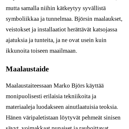
mutta samalla niihin kätkeytyy syvällistä
symboliikkaa ja tunnelmaa. Björsin maalaukset,
veistokset ja installaatiot herättävät katsojassa
ajatuksia ja tunteita, ja ne ovat usein kuin
ikkunoita toiseen maailmaan.
Maalaustaide
Maalaustaiteessaan Marko Björs käyttää
monipuolisesti erilaisia tekniikoita ja
materiaaleja luodakseen ainutlaatuisia teoksia.
Hänen väripaletistaan löytyvät pehmeät sinisen
sävyt, voimakkaat punaiset ja rauhoittavat