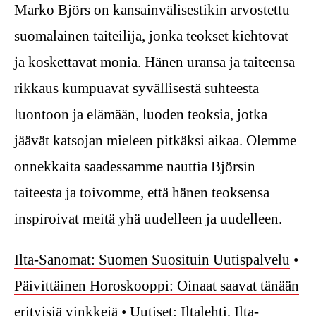
Marko Björs on kansainvälisestikin arvostettu
suomalainen taiteilija, jonka teokset kiehtovat
ja koskettavat monia. Hänen uransa ja taiteensa
rikkaus kumpuavat syvällisestä suhteesta
luontoon ja elämään, luoden teoksia, jotka
jäävät katsojan mieleen pitkäksi aikaa. Olemme
onnekkaita saadessamme nauttia Björsin
taiteesta ja toivomme, että hänen teoksensa
inspiroivat meitä yhä uudelleen ja uudelleen.
Ilta-Sanomat: Suomen Suosituin Uutispalvelu
•
Päivittäinen Horoskooppi: Oinaat saavat tänään
erityisiä vinkkejä
•
Uutiset: Iltalehti, Ilta-