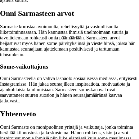
ajatella suuria.
Onni Sarmasteen arvot
Sarmaste korostaa avoimuutta, rehellisyyttä ja vastuullisuutta
liiketoiminnassaan. Hän kannustaa ihmisiä unelmoimaan suuria ja
tavoittelemaan rohkeasti omia päämääriään. Sarmasteen arvot
heijastuvat myös hänen some-päivityksiinsä ja viesteihinsä, joissa hän
kannustaa seuraajiaan ajattelemaan positiivisesti ja tarttumaan
tilaisuuksiin.
Some-vaikuttajuus
Onni Sarmasteella on vahva läsnäolo sosiaalisessa mediassa, erityisesti
Instagramissa. Hän jakaa seuraajilleen inspiraatiota, motivaatiota ja
ajankohtaisia kuulumisiaan. Sarmasteen some-kanavat ovat
saavuttaneet suuren suosion ja hänen seuraajamääränsä kasvaa
jatkuvasti.
Yhteenveto
Onni Sarmaste on monipuolinen yrittäjä ja vaikuttaja, jonka toiminta
herättää kiinnostusta ja keskustelua. Hänen rohkeus, visio ja arvot
inspiroivat monia ihmisiä niin liike-elämässä kuin some-maailmassa.