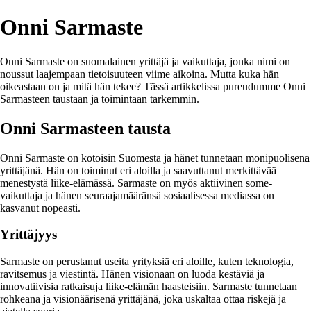
Onni Sarmaste
Onni Sarmaste on suomalainen yrittäjä ja vaikuttaja, jonka nimi on
noussut laajempaan tietoisuuteen viime aikoina. Mutta kuka hän
oikeastaan on ja mitä hän tekee? Tässä artikkelissa pureudumme Onni
Sarmasteen taustaan ja toimintaan tarkemmin.
Onni Sarmasteen tausta
Onni Sarmaste on kotoisin Suomesta ja hänet tunnetaan monipuolisena
yrittäjänä. Hän on toiminut eri aloilla ja saavuttanut merkittävää
menestystä liike-elämässä. Sarmaste on myös aktiivinen some-
vaikuttaja ja hänen seuraajamääränsä sosiaalisessa mediassa on
kasvanut nopeasti.
Yrittäjyys
Sarmaste on perustanut useita yrityksiä eri aloille, kuten teknologia,
ravitsemus ja viestintä. Hänen visionaan on luoda kestäviä ja
innovatiivisia ratkaisuja liike-elämän haasteisiin. Sarmaste tunnetaan
rohkeana ja visionäärisenä yrittäjänä, joka uskaltaa ottaa riskejä ja