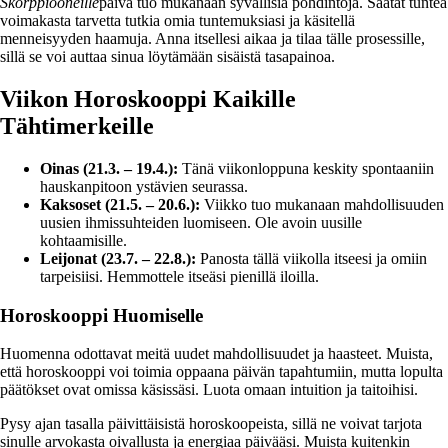
Skorppiooneille
päivä tuo mukanaan syvällisiä pohdintoja. Saatat tuntea
voimakasta tarvetta tutkia omia tuntemuksiasi ja käsitellä
menneisyyden haamuja. Anna itsellesi aikaa ja tilaa tälle prosessille,
sillä se voi auttaa sinua löytämään sisäistä tasapainoa.
Viikon Horoskooppi Kaikille
Tähtimerkeille
Oinas (21.3. – 19.4.):
Tänä viikonloppuna keskity spontaaniin
hauskanpitoon ystävien seurassa.
Kaksoset (21.5. – 20.6.):
Viikko tuo mukanaan mahdollisuuden
uusien ihmissuhteiden luomiseen. Ole avoin uusille
kohtaamisille.
Leijonat (23.7. – 22.8.):
Panosta tällä viikolla itseesi ja omiin
tarpeisiisi. Hemmottele itseäsi pienillä iloilla.
Horoskooppi Huomiselle
Huomenna odottavat meitä uudet mahdollisuudet ja haasteet. Muista,
että horoskooppi voi toimia oppaana päivän tapahtumiin, mutta lopulta
päätökset ovat omissa käsissäsi. Luota omaan intuition ja taitoihisi.
Pysy ajan tasalla päivittäisistä horoskoopeista, sillä ne voivat tarjota
sinulle arvokasta oivallusta ja energiaa päivääsi. Muista kuitenkin