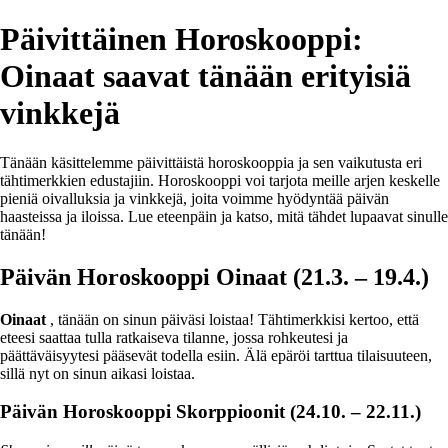
Päivittäinen Horoskooppi:
Oinaat saavat tänään erityisiä
vinkkejä
Tänään käsittelemme päivittäistä horoskooppia ja sen vaikutusta eri
tähtimerkkien edustajiin. Horoskooppi voi tarjota meille arjen keskelle
pieniä oivalluksia ja vinkkejä, joita voimme hyödyntää päivän
haasteissa ja iloissa. Lue eteenpäin ja katso, mitä tähdet lupaavat sinulle
tänään!
Päivän Horoskooppi Oinaat (21.3. – 19.4.)
Oinaat
, tänään on sinun päiväsi loistaa! Tähtimerkkisi kertoo, että
eteesi saattaa tulla ratkaiseva tilanne, jossa rohkeutesi ja
päättäväisyytesi pääsevät todella esiin. Älä epäröi tarttua tilaisuuteen,
sillä nyt on sinun aikasi loistaa.
Päivän Horoskooppi Skorppioonit (24.10. – 22.11.)