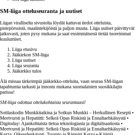
SM-liiga otteluseuranta ja uutiset
Liigan viralliselta sivustolta löydät kattavat tiedot otteluista,
pistepörssistä, maalintekijöistä ja paljon muuta. Liiga uutiset päivittyvät
jatkuvasti, joten pysy mukana ja saat ensimmäisenä tietää tuoreimmat
kuulumiset.
Liiga etusivu
Jääkiekon SM-liiga
Liiga uutiset
Liiga seuranta
Jääkiekko tulos
Älä missaa tärkeimpiä jääkiekko-otteluita, vaan seuraa SM-liigan
tapahtumia tarkasti ja innostu mukana suomalaisten suosikkilajin
parissa!
SM-liiga odottaa ottelukohtaisia seurantaasi!
Sotilaskodin Munkkitaikina ja Sotkun Munkki – Herkullinen Resepti
•
Meetvursti ja Hepatiitti: Selkeä Opas Riskistä ja Ennaltaehkäisystä
•
Digitoday: Ajankohtaista tietoa teknologiasta ja digitalisaatiosta
•
Meetvursti ja Hepatiitti: Selkeä Opas Riskistä ja Ennaltaehkäisystä
•
Kerza: Oikeudenkäynti, Tuomio ja Räppäri Kerza
•
Käärijä