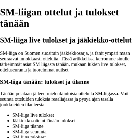
SM-liigan ottelut ja tulokset
tänään
SM-liiga live tulokset ja jääkiekko-ottelut
SM-liiga on Suomen suosituin jääkiekkosarja, ja fanit ympäri maan
seuraavat innokkaasti otteluita. Tässä artikkelissa kerromme sinulle
tärkeimmät asiat SM-liigasta tänään, mukaan lukien live-tulokset,
otteluseuranta ja tuoreimmat uutiset.
SM-liiga tänään: tulokset ja tilanne
Tänään pelataan jälleen mielenkiintoisia otteluita SM-liigassa. Voit
seurata otteluiden tuloksia reaaliajassa ja pysyä ajan tasalla
joukkueiden tilanteesta.
SM-liiga live tulokset
Jääkiekko-ottelut tänään tulokset
SM-liiga tilanne
SM-liiga seuranta
SM-liiga tulokset