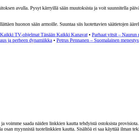
aitoksen avulla. Pysyt kärryillä sään muutoksista ja voit suunnitella päiv
llättäen huonon sään armoille. Suuntaa siis luotettavien säätietojen äärel
: Kaikki TV-ohjelmat Tänään Kaikki Kanavat
•
Parhaat vitsit – Naurun
raus ja perheen dynamiikka
•
Petrus Pennanen – Suomalainen menestyst
 ja voimme saada näiden linkkien kautta tehdyistä ostoksista provisiota.
osan myynnistä tuotelinkkien kautta. Sisältöä ei saa käyttää ilman tekijä