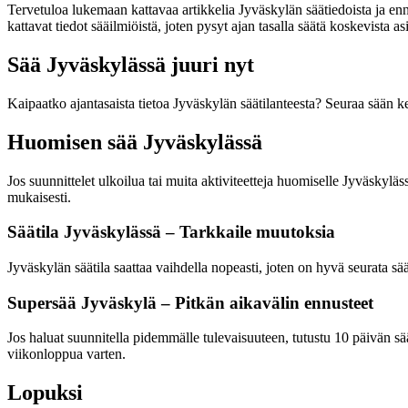
Tervetuloa lukemaan kattavaa artikkelia Jyväskylän säätiedoista ja ennu
kattavat tiedot sääilmiöistä, joten pysyt ajan tasalla säätä koskevista asi
Sää Jyväskylässä juuri nyt
Kaipaatko ajantasaista tietoa Jyväskylän säätilanteesta? Seuraa sään ke
Huomisen sää Jyväskylässä
Jos suunnittelet ulkoilua tai muita aktiviteetteja huomiselle Jyväskylä
mukaisesti.
Säätila Jyväskylässä – Tarkkaile muutoksia
Jyväskylän säätila saattaa vaihdella nopeasti, joten on hyvä seurata sää
Supersää Jyväskylä – Pitkän aikavälin ennusteet
Jos haluat suunnitella pidemmälle tulevaisuuteen, tutustu 10 päivän sä
viikonloppua varten.
Lopuksi