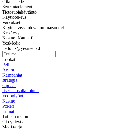
Oikeustiede
Seurantaelementit
Tietosuojakäytäntö
Käyttöoikeus
Varaukset
Käytettävissä olevat ominaisuudet
Kestävyys
KasinonKautta.fi
YesMedia
tiedotus@yesmedia.fi
Luokat
Peli
Arviot
Kampanjat
strategia
Oppaat
Itsestäänsulkeminen
Vedonlyönti
Kasino
Pokeri
Linnat
Tutustu meihin
Ota yhteyttä
Mediasarja