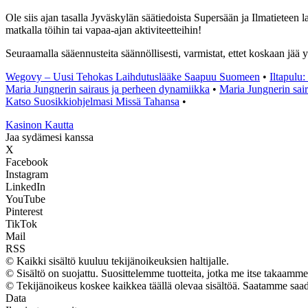
Ole siis ajan tasalla Jyväskylän säätiedoista Supersään ja Ilmatieteen l
matkalla töihin tai vapaa-ajan aktiviteetteihin!
Seuraamalla sääennusteita säännöllisesti, varmistat, ettet koskaan jää y
Wegovy – Uusi Tehokas Laihdutuslääke Saapuu Suomeen
•
Iltapulu
Maria Jungnerin sairaus ja perheen dynamiikka
•
Maria Jungnerin sai
Katso Suosikkiohjelmasi Missä Tahansa
•
Kasinon Kautta
Jaa sydämesi kanssa
X
Facebook
Instagram
LinkedIn
YouTube
Pinterest
TikTok
Mail
RSS
© Kaikki sisältö kuuluu tekijänoikeuksien haltijalle.
© Sisältö on suojattu. Suosittelemme tuotteita, jotka me itse takaamme
© Tekijänoikeus koskee kaikkea täällä olevaa sisältöä. Saatamme saada 
Data