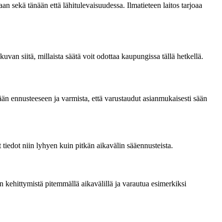
an sekä tänään että lähitulevaisuudessa. Ilmatieteen laitos tarjoaa
van siitä, millaista säätä voit odottaa kaupungissa tällä hetkellä.
sään ennusteeseen ja varmista, että varustaudut asianmukaisesti sään
t tiedot niin lyhyen kuin pitkän aikavälin sääennusteista.
n kehittymistä pitemmällä aikavälillä ja varautua esimerkiksi