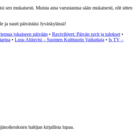
äsi sen mukaisesti. Muista aina varustautua sään mukaisesti, olit sitten
le ja nauti päivästäsi Jyväskylässä!
 riemua jokaiseen päivään
•
Ravivihjeet: Päivän ravit ja tulokset
•
arina
•
Lusu Ahlqvist – Suomen Kulttuurin Vaikuttaja
•
Is TV –
noikeuksien haltijan kirjallista lupaa.