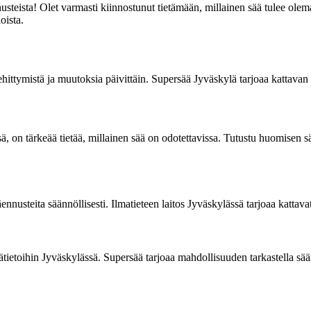
steista! Olet varmasti kiinnostunut tietämään, millainen sää tulee olema
oista.
hittymistä ja muutoksia päivittäin. Supersää Jyväskylä tarjoaa kattavan ku
ssä, on tärkeää tietää, millainen sää on odotettavissa. Tutustu huomisen 
ennusteita säännöllisesti. Ilmatieteen laitos Jyväskylässä tarjoaa kattava
ätietoihin Jyväskylässä. Supersää tarjoaa mahdollisuuden tarkastella sää