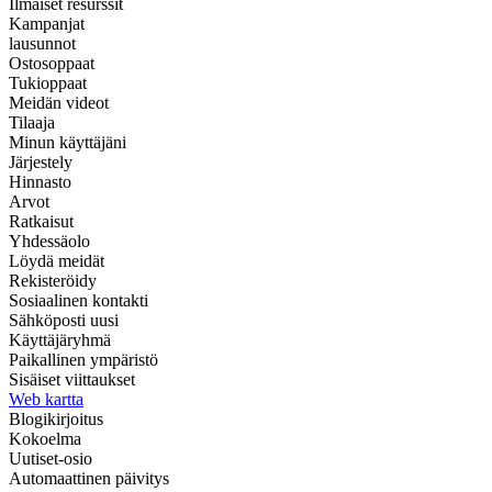
Ilmaiset resurssit
Kampanjat
lausunnot
Ostosoppaat
Tukioppaat
Meidän videot
Tilaaja
Minun käyttäjäni
Järjestely
Hinnasto
Arvot
Ratkaisut
Yhdessäolo
Löydä meidät
Rekisteröidy
Sosiaalinen kontakti
Sähköposti uusi
Käyttäjäryhmä
Paikallinen ympäristö
Sisäiset viittaukset
Web kartta
Blogikirjoitus
Kokoelma
Uutiset-osio
Automaattinen päivitys