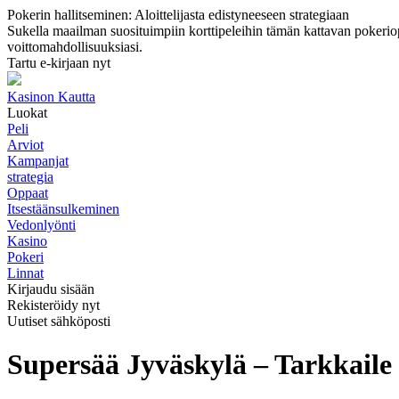
Pokerin hallitseminen: Aloittelijasta edistyneeseen strategiaan
Sukella maailman suosituimpiin korttipeleihin tämän kattavan pokerioppa
voittomahdollisuuksiasi.
Tartu e-kirjaan nyt
Kasinon Kautta
Luokat
Peli
Arviot
Kampanjat
strategia
Oppaat
Itsestäänsulkeminen
Vedonlyönti
Kasino
Pokeri
Linnat
Kirjaudu sisään
Rekisteröidy nyt
Uutiset sähköposti
Supersää Jyväskylä – Tarkkaile 