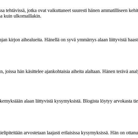
sissa tehtävissä, jotka ovat vaikuttaneet suuresti hänen ammatilliseen ke
sa kuin ulkomaillakin.
aajan kirjon aihealueita. Hänellä on syvä ymmärrys alaan liittyvistä haa
taan, joissa hän käsittelee ajankohtaisia aiheita alaltaan. Hänen terävä 
emyksiään alaan liittyvistä kysymyksistä. Blogista löytyy arvokasta tiet
elipiteitään arvostetaan laajasti erilaisissa kysymyksissä. Hän on ottanu