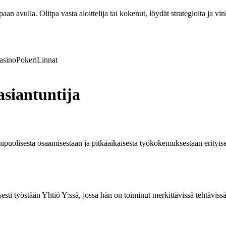
n avulla. Olitpa vasta aloittelija tai kokenut, löydät strategioita ja vi
asino
Pokeri
Linnat
asiantuntija
nipuolisesta osaamisestaan ja pitkäaikaisesta työkokemuksestaan erityise
isesti työstään Yhtiö Y:ssä, jossa hän on toiminut merkittävissä tehtävis