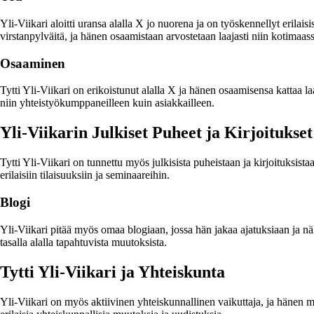
Yli-Viikari aloitti uransa alalla X jo nuorena ja on työskennellyt erilai
virstanpylväitä, ja hänen osaamistaan arvostetaan laajasti niin kotimaas
Osaaminen
Tytti Yli-Viikari on erikoistunut alalla X ja hänen osaamisensa kattaa l
niin yhteistyökumppaneilleen kuin asiakkailleen.
Yli-Viikarin Julkiset Puheet ja Kirjoitukset
Tytti Yli-Viikari on tunnettu myös julkisista puheistaan ja kirjoituksis
erilaisiin tilaisuuksiin ja seminaareihin.
Blogi
Yli-Viikari pitää myös omaa blogiaan, jossa hän jakaa ajatuksiaan ja näk
tasalla alalla tapahtuvista muutoksista.
Tytti Yli-Viikari ja Yhteiskunta
Yli-Viikari on myös aktiivinen yhteiskunnallinen vaikuttaja, ja hänen mi