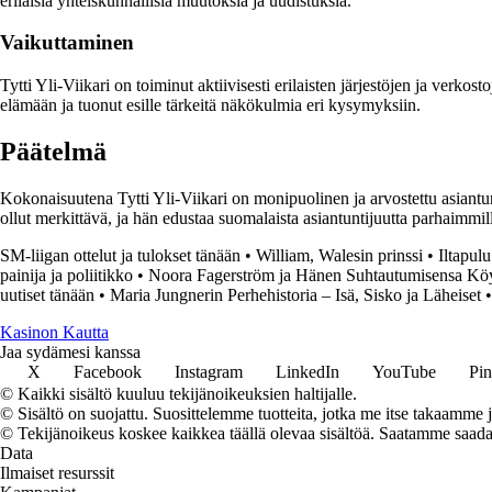
erilaisia yhteiskunnallisia muutoksia ja uudistuksia.
Vaikuttaminen
Tytti Yli-Viikari on toiminut aktiivisesti erilaisten järjestöjen ja ver
elämään ja tuonut esille tärkeitä näkökulmia eri kysymyksiin.
Päätelmä
Kokonaisuutena Tytti Yli-Viikari on monipuolinen ja arvostettu asiantu
ollut merkittävä, ja hän edustaa suomalaista asiantuntijuutta parhaimmil
SM-liigan ottelut ja tulokset tänään
•
William, Walesin prinssi
•
Iltapul
painija ja poliitikko
•
Noora Fagerström ja Hänen Suhtautumisensa Kö
uutiset tänään
•
Maria Jungnerin Perhehistoria – Isä, Sisko ja Läheiset
•
Kasinon Kautta
Jaa sydämesi kanssa
X
Facebook
Instagram
LinkedIn
YouTube
Pin
© Kaikki sisältö kuuluu tekijänoikeuksien haltijalle.
© Sisältö on suojattu. Suosittelemme tuotteita, jotka me itse takaamme 
© Tekijänoikeus koskee kaikkea täällä olevaa sisältöä. Saatamme saada os
Data
Ilmaiset resurssit