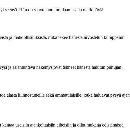
hitykseensä. Hän on saavuttanut urallaan useita merkittäviä
steista ja mahdollisuuksista, mikä tekee hänestä arvostetun kumppanin
analyysi ja asiantunteva näkemys ovat tehneet hänestä halutun puhujan
oa alasta kiinnostuneille sekä ammattilaisille, jotka haluavat pysyä ajan
t kantaa useisiin ajankohtaisiin aiheisiin ja ollut mukana edistämässä