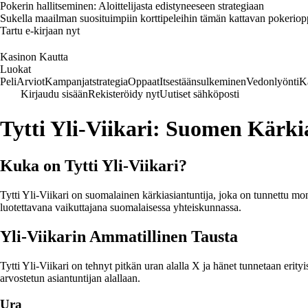
Pokerin hallitseminen: Aloittelijasta edistyneeseen strategiaan
Sukella maailman suosituimpiin korttipeleihin tämän kattavan pokerioppaa
Tartu e-kirjaan nyt
Kasinon Kautta
Luokat
Peli
Arviot
Kampanjat
strategia
Oppaat
Itsestäänsulkeminen
Vedonlyönti
K
Kirjaudu sisään
Rekisteröidy nyt
Uutiset sähköposti
Tytti Yli-Viikari: Suomen Kärki
Kuka on Tytti Yli-Viikari?
Tytti Yli-Viikari on suomalainen kärkiasiantuntija, joka on tunnettu mo
luotettavana vaikuttajana suomalaisessa yhteiskunnassa.
Yli-Viikarin Ammatillinen Tausta
Tytti Yli-Viikari on tehnyt pitkän uran alalla X ja hänet tunnetaan erity
arvostetun asiantuntijan alallaan.
Ura