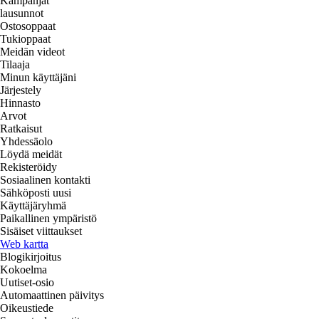
Kampanjat
lausunnot
Ostosoppaat
Tukioppaat
Meidän videot
Tilaaja
Minun käyttäjäni
Järjestely
Hinnasto
Arvot
Ratkaisut
Yhdessäolo
Löydä meidät
Rekisteröidy
Sosiaalinen kontakti
Sähköposti uusi
Käyttäjäryhmä
Paikallinen ympäristö
Sisäiset viittaukset
Web kartta
Blogikirjoitus
Kokoelma
Uutiset-osio
Automaattinen päivitys
Oikeustiede