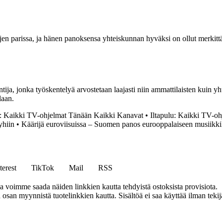
kostojen parissa, ja hänen panoksensa yhteiskunnan hyväksi on ollut merki
ntija, jonka työskentelyä arvostetaan laajasti niin ammattilaisten kuin
laan.
u: Kaikki TV-ohjelmat Tänään Kaikki Kanavat
•
Iltapulu: Kaikki TV-o
yhiin
•
Käärijä euroviisuissa – Suomen panos eurooppalaiseen musiikki
terest
TikTok
Mail
RSS
ja voimme saada näiden linkkien kautta tehdyistä ostoksista provisiota.
an myynnistä tuotelinkkien kautta. Sisältöä ei saa käyttää ilman tekijän