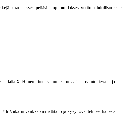
nkkejä parantaaksesi peliäsi ja optimoidaksesi voittomahdollisuuksiasi.
sti alalla X. Hänen nimensä tunnetaan laajasti asiantuntevana ja
sä. Yli-Viikarin vankka ammattitaito ja kyvyt ovat tehneet hänestä