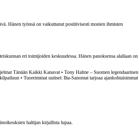
ttävä. Hänen työnsä on vaikuttanut positiivisesti monien ihmisten
 yhteiskunnan eri toimijoiden keskuudessa. Hänen panoksensa alallaan on
hjelmat Tänään Kaikki Kanavat
•
Tony Halme – Suomen legendaarinen
kilpailuun
•
Tuoreimmat uutiset: Ilta-Sanomat tarjoaa ajankohtaisimmat
oikeuksien haltijan kirjallista lupaa.