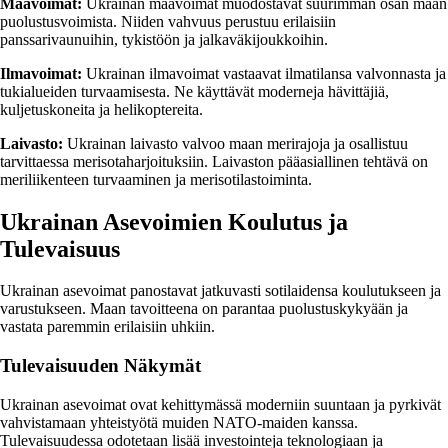
Maavoimat:
Ukrainan maavoimat muodostavat suurimman osan maan
puolustusvoimista. Niiden vahvuus perustuu erilaisiin
panssarivaunuihin, tykistöön ja jalkaväkijoukkoihin.
Ilmavoimat:
Ukrainan ilmavoimat vastaavat ilmatilansa valvonnasta ja
tukialueiden turvaamisesta. Ne käyttävät moderneja hävittäjiä,
kuljetuskoneita ja helikoptereita.
Laivasto:
Ukrainan laivasto valvoo maan merirajoja ja osallistuu
tarvittaessa merisotaharjoituksiin. Laivaston pääasiallinen tehtävä on
meriliikenteen turvaaminen ja merisotilastoiminta.
Ukrainan Asevoimien Koulutus ja
Tulevaisuus
Ukrainan asevoimat panostavat jatkuvasti sotilaidensa koulutukseen ja
varustukseen. Maan tavoitteena on parantaa puolustuskykyään ja
vastata paremmin erilaisiin uhkiin.
Tulevaisuuden Näkymät
Ukrainan asevoimat ovat kehittymässä moderniin suuntaan ja pyrkivät
vahvistamaan yhteistyötä muiden NATO-maiden kanssa.
Tulevaisuudessa odotetaan lisää investointeja teknologiaan ja