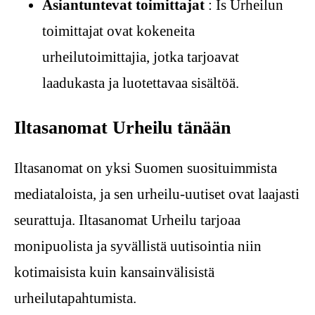
Asiantuntevat toimittajat
: Is Urheilun
toimittajat ovat kokeneita
urheilutoimittajia, jotka tarjoavat
laadukasta ja luotettavaa sisältöä.
Iltasanomat Urheilu tänään
Iltasanomat on yksi Suomen suosituimmista
mediataloista, ja sen urheilu-uutiset ovat laajasti
seurattuja. Iltasanomat Urheilu tarjoaa
monipuolista ja syvällistä uutisointia niin
kotimaisista kuin kansainvälisistä
urheilutapahtumista.