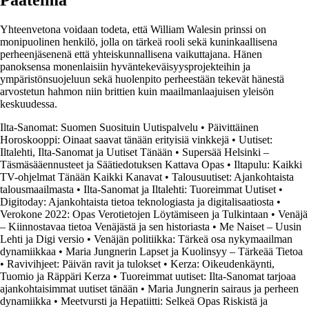
Päätelmä
Yhteenvetona voidaan todeta, että William Walesin prinssi on
monipuolinen henkilö, jolla on tärkeä rooli sekä kuninkaallisena
perheenjäsenenä että yhteiskunnallisena vaikuttajana. Hänen
panoksensa monenlaisiin hyväntekeväisyysprojekteihin ja
ympäristönsuojeluun sekä huolenpito perheestään tekevät hänestä
arvostetun hahmon niin brittien kuin maailmanlaajuisen yleisön
keskuudessa.
Ilta-Sanomat: Suomen Suosituin Uutispalvelu
•
Päivittäinen
Horoskooppi: Oinaat saavat tänään erityisiä vinkkejä
•
Uutiset:
Iltalehti, Ilta-Sanomat ja Uutiset Tänään
•
Supersää Helsinki –
Täsmäsääennusteet ja Säätiedotuksen Kattava Opas
•
Iltapulu: Kaikki
TV-ohjelmat Tänään Kaikki Kanavat
•
Talousuutiset: Ajankohtaista
talousmaailmasta
•
Ilta-Sanomat ja Iltalehti: Tuoreimmat Uutiset
•
Digitoday: Ajankohtaista tietoa teknologiasta ja digitalisaatiosta
•
Verokone 2022: Opas Verotietojen Löytämiseen ja Tulkintaan
•
Venäjä
– Kiinnostavaa tietoa Venäjästä ja sen historiasta
•
Me Naiset – Uusin
Lehti ja Digi versio
•
Venäjän politiikka: Tärkeä osa nykymaailman
dynamiikkaa
•
Maria Jungnerin Lapset ja Kuolinsyy – Tärkeää Tietoa
•
Ravivihjeet: Päivän ravit ja tulokset
•
Kerza: Oikeudenkäynti,
Tuomio ja Räppäri Kerza
•
Tuoreimmat uutiset: Ilta-Sanomat tarjoaa
ajankohtaisimmat uutiset tänään
•
Maria Jungnerin sairaus ja perheen
dynamiikka
•
Meetvursti ja Hepatiitti: Selkeä Opas Riskistä ja