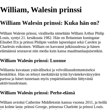
William, Walesin prinssi
William Walesin prinssi: Kuka hän on?
William Walesin prinssi, viralliselta nimeltään William Arthur Philip
Louis, syntyi 21. kesäkuuta 1982. Hän on Britannian kuningatar
Elisabet II:n ja prinssi Philipin vanhin lapsenlapsi sekä Carolen ja
Charlesin esikoinen. William on kasvanut julkisuudessa ja hänen
elämäänsä seuraavat niin media kuin kansa maailmanlaajuisestikin.
William Walesin prinssi: Luonne
Williamia kuvataan ystävälliseksi ja velvollisuudentuntoiseksi
henkilöksi. Hän on tehnyt merkittävää työtä hyväntekeväisyyden
parissa ja hänet tunnetaan myös ympäristöasioihin liittyvästä
aktiivisuudestaan.
William Walesin prinssi: Perhe-elämä
William avioitui Catherine Middletonin kanssa vuonna 2011, ja heillä
on kolme lasta: prinssi George, prinsessa Charlotte ja prinssi Louis.