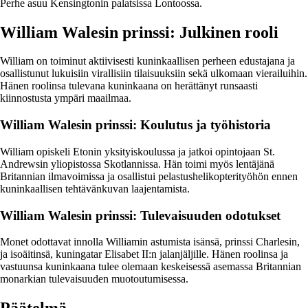
Perhe asuu Kensingtonin palatsissa Lontoossa.
William Walesin prinssi: Julkinen rooli
William on toiminut aktiivisesti kuninkaallisen perheen edustajana ja
osallistunut lukuisiin virallisiin tilaisuuksiin sekä ulkomaan vierailuihin.
Hänen roolinsa tulevana kuninkaana on herättänyt runsaasti
kiinnostusta ympäri maailmaa.
William Walesin prinssi: Koulutus ja työhistoria
William opiskeli Etonin yksityiskoulussa ja jatkoi opintojaan St.
Andrewsin yliopistossa Skotlannissa. Hän toimi myös lentäjänä
Britannian ilmavoimissa ja osallistui pelastushelikopterityöhön ennen
kuninkaallisen tehtävänkuvan laajentamista.
William Walesin prinssi: Tulevaisuuden odotukset
Monet odottavat innolla Williamin astumista isänsä, prinssi Charlesin,
ja isoäitinsä, kuningatar Elisabet II:n jalanjäljille. Hänen roolinsa ja
vastuunsa kuninkaana tulee olemaan keskeisessä asemassa Britannian
monarkian tulevaisuuden muotoutumisessa.