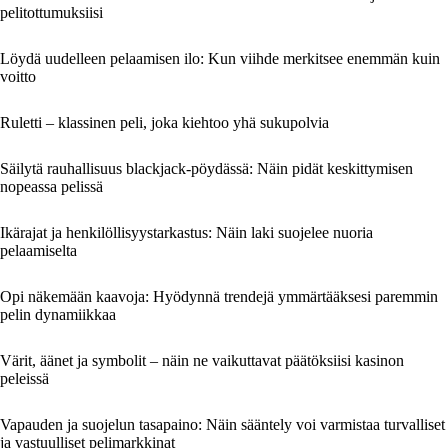
pelitottumuksiisi
Löydä uudelleen pelaamisen ilo: Kun viihde merkitsee enemmän kuin
voitto
Ruletti – klassinen peli, joka kiehtoo yhä sukupolvia
Säilytä rauhallisuus blackjack-pöydässä: Näin pidät keskittymisen
nopeassa pelissä
Ikärajat ja henkilöllisyystarkastus: Näin laki suojelee nuoria
pelaamiselta
Opi näkemään kaavoja: Hyödynnä trendejä ymmärtääksesi paremmin
pelin dynamiikkaa
Värit, äänet ja symbolit – näin ne vaikuttavat päätöksiisi kasinon
peleissä
Vapauden ja suojelun tasapaino: Näin sääntely voi varmistaa turvalliset
ja vastuulliset pelimarkkinat