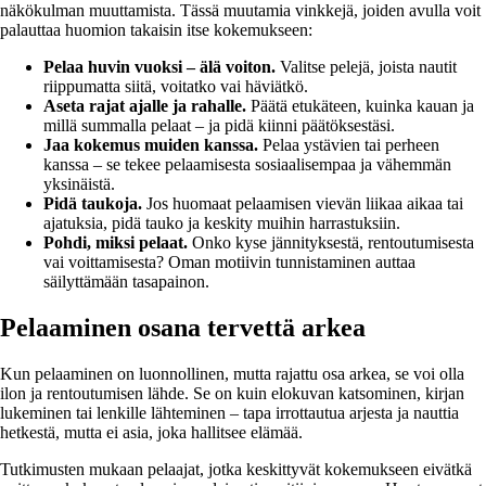
näkökulman muuttamista. Tässä muutamia vinkkejä, joiden avulla voit
palauttaa huomion takaisin itse kokemukseen:
Pelaa huvin vuoksi – älä voiton.
Valitse pelejä, joista nautit
riippumatta siitä, voitatko vai häviätkö.
Aseta rajat ajalle ja rahalle.
Päätä etukäteen, kuinka kauan ja
millä summalla pelaat – ja pidä kiinni päätöksestäsi.
Jaa kokemus muiden kanssa.
Pelaa ystävien tai perheen
kanssa – se tekee pelaamisesta sosiaalisempaa ja vähemmän
yksinäistä.
Pidä taukoja.
Jos huomaat pelaamisen vievän liikaa aikaa tai
ajatuksia, pidä tauko ja keskity muihin harrastuksiin.
Pohdi, miksi pelaat.
Onko kyse jännityksestä, rentoutumisesta
vai voittamisesta? Oman motiivin tunnistaminen auttaa
säilyttämään tasapainon.
Pelaaminen osana tervettä arkea
Kun pelaaminen on luonnollinen, mutta rajattu osa arkea, se voi olla
ilon ja rentoutumisen lähde. Se on kuin elokuvan katsominen, kirjan
lukeminen tai lenkille lähteminen – tapa irrottautua arjesta ja nauttia
hetkestä, mutta ei asia, joka hallitsee elämää.
Tutkimusten mukaan pelaajat, jotka keskittyvät kokemukseen eivätkä