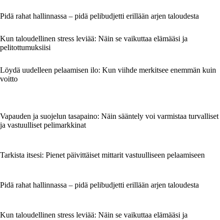
Pidä rahat hallinnassa – pidä pelibudjetti erillään arjen taloudesta
Kun taloudellinen stress leviää: Näin se vaikuttaa elämääsi ja
pelitottumuksiisi
Löydä uudelleen pelaamisen ilo: Kun viihde merkitsee enemmän kuin
voitto
Vapauden ja suojelun tasapaino: Näin sääntely voi varmistaa turvalliset
ja vastuulliset pelimarkkinat
Tarkista itsesi: Pienet päivittäiset mittarit vastuulliseen pelaamiseen
Pidä rahat hallinnassa – pidä pelibudjetti erillään arjen taloudesta
Kun taloudellinen stress leviää: Näin se vaikuttaa elämääsi ja