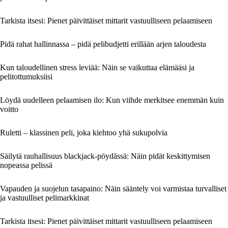
Tarkista itsesi: Pienet päivittäiset mittarit vastuulliseen pelaamiseen
Pidä rahat hallinnassa – pidä pelibudjetti erillään arjen taloudesta
Kun taloudellinen stress leviää: Näin se vaikuttaa elämääsi ja
pelitottumuksiisi
Löydä uudelleen pelaamisen ilo: Kun viihde merkitsee enemmän kuin
voitto
Ruletti – klassinen peli, joka kiehtoo yhä sukupolvia
Säilytä rauhallisuus blackjack-pöydässä: Näin pidät keskittymisen
nopeassa pelissä
Vapauden ja suojelun tasapaino: Näin sääntely voi varmistaa turvalliset
ja vastuulliset pelimarkkinat
Tarkista itsesi: Pienet päivittäiset mittarit vastuulliseen pelaamiseen