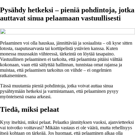
Pysähdy hetkeksi – pieniä pohdintoja, jotka
auttavat sinua pelaamaan vastuullisesti
Pelaaminen voi olla hauskaa, jännittävää ja sosiaalista – oli kyse sitten
lotosta, raaputusarvasta tai korttipelistä ystävien kanssa. Kuten
monessa muussakin viihteessä, tärkeintä on löytää tasapaino.
Vastuullinen pelaaminen ei tarkoita, että pelaamista pitäisi välttää
kokonaan, vaan että säilyttää hallinnan, tunnistaa omat rajansa ja
muistaa, että pelaamisen tarkoitus on viihde – ei ongelmien
ratkaiseminen.
Tässä muutamia pieniä pohdintoja, jotka voivat auttaa sinua
pysähtymään hetkeksi ja varmistamaan, että pelaaminen pysyy
myönteisenä osana arkeasi.
Tiedä, miksi pelaat
Kysy itseltäsi, miksi pelaat. Pelaatko jännityksen vuoksi, ajanvietteeksi
vai toivotko voittavasi? Mikään vastaus ei ole väärä, mutta rehellisyys
itseä kohtaan on tärkeää. Jos huomaat, että pelaaminen alkaa olla