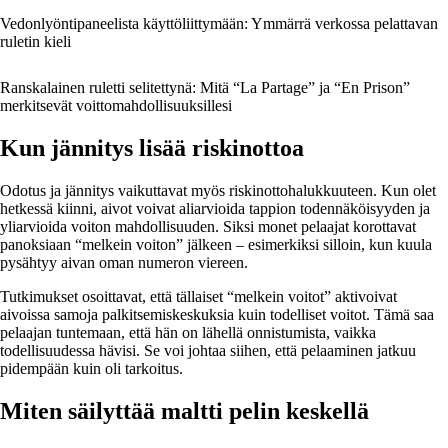
Vedonlyöntipaneelista käyttöliittymään: Ymmärrä verkossa pelattavan
ruletin kieli
Ranskalainen ruletti selitettynä: Mitä “La Partage” ja “En Prison”
merkitsevät voittomahdollisuuksillesi
Kun jännitys lisää riskinottoa
Odotus ja jännitys vaikuttavat myös riskinottohalukkuuteen. Kun olet
hetkessä kiinni, aivot voivat aliarvioida tappion todennäköisyyden ja
yliarvioida voiton mahdollisuuden. Siksi monet pelaajat korottavat
panoksiaan “melkein voiton” jälkeen – esimerkiksi silloin, kun kuula
pysähtyy aivan oman numeron viereen.
Tutkimukset osoittavat, että tällaiset “melkein voitot” aktivoivat
aivoissa samoja palkitsemiskeskuksia kuin todelliset voitot. Tämä saa
pelaajan tuntemaan, että hän on lähellä onnistumista, vaikka
todellisuudessa hävisi. Se voi johtaa siihen, että pelaaminen jatkuu
pidempään kuin oli tarkoitus.
Miten säilyttää maltti pelin keskellä