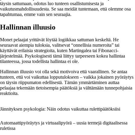
täysin sattumaan, odotus luo tunteen osallistumisesta ja
vaikutusmahdollisuudesta. Se saa meidät tuntemaan, että olemme osa
tapahtumaa, emme vain sen seuraajia.
Hallinnan illuusio
Monet pelaajat yrittävät löytää logiikkaa sattuman keskeltä. He
seuraavat aiempia tuloksia, valitsevat “onnellisia numeroita” tai
käyttävät erilaisia strategioita, kuten Martingalea tai Fibonacci-
järjestelmää. Psykologisesti tämä liittyy tarpeeseen kokea hallintaa
tilanteessa, jossa todellista hallintaa ei ole.
Hallinnan illuusio voi olla sekä motivoiva että vaarallinen. Se antaa
tunteen, että voi vaikuttaa lopputulokseen – vaikka jokainen pyöräytys
on täysin riippumaton edellisestä. Tämän ymmärtäminen auttaa
pelaajaa tekemään tietoisempia päätöksiä ja välttämään tunnepohjaisia
reaktioita.
Jännityksen psykologia: Näin odotus vaikuttaa rulettipäätöksiisi
Automaattipyöräytys ja virtuaalipyörä – uusia termejä digitaalisessa
ruletissa