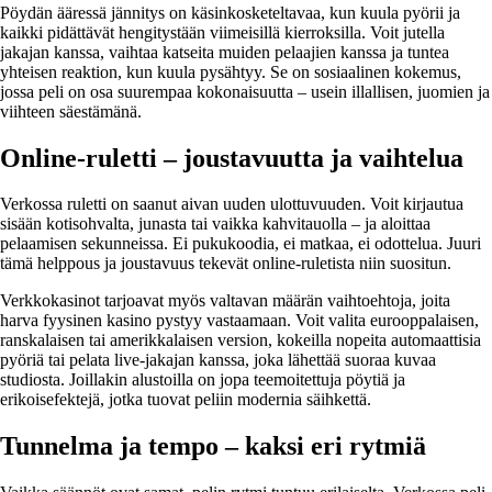
Pöydän ääressä jännitys on käsinkosketeltavaa, kun kuula pyörii ja
kaikki pidättävät hengitystään viimeisillä kierroksilla. Voit jutella
jakajan kanssa, vaihtaa katseita muiden pelaajien kanssa ja tuntea
yhteisen reaktion, kun kuula pysähtyy. Se on sosiaalinen kokemus,
jossa peli on osa suurempaa kokonaisuutta – usein illallisen, juomien ja
viihteen säestämänä.
Online-ruletti – joustavuutta ja vaihtelua
Verkossa ruletti on saanut aivan uuden ulottuvuuden. Voit kirjautua
sisään kotisohvalta, junasta tai vaikka kahvitauolla – ja aloittaa
pelaamisen sekunneissa. Ei pukukoodia, ei matkaa, ei odottelua. Juuri
tämä helppous ja joustavuus tekevät online-ruletista niin suositun.
Verkkokasinot tarjoavat myös valtavan määrän vaihtoehtoja, joita
harva fyysinen kasino pystyy vastaamaan. Voit valita eurooppalaisen,
ranskalaisen tai amerikkalaisen version, kokeilla nopeita automaattisia
pyöriä tai pelata live-jakajan kanssa, joka lähettää suoraa kuvaa
studiosta. Joillakin alustoilla on jopa teemoitettuja pöytiä ja
erikoisefektejä, jotka tuovat peliin modernia säihkettä.
Tunnelma ja tempo – kaksi eri rytmiä