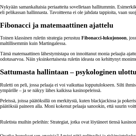
Nykyään samankaltaisia periaatteita sovelletaan hallitummin. Esimerki
eli pelikassan hallinnasta. Tavoitteena ei ole jahdata tappioita, vaan suoj
Fibonacci ja matemaattinen ajattelu
Toinen klassinen ruletin strategia perustuu
Fibonacci-luku­jono­on
, jo
maltillisemmin kuin Martingalessa.
Tämä matemaattinen lähestymistapa on innoittanut monia pelaajia ajatte
odotusarvoa. Näin yksinkertaisesta ruletin ideasta on kehittynyt monimu
Sattumasta hallintaan – psykologinen ulott
Ruletti on peli, jossa pelaaja ei voi vaikuttaa lopputulokseen. Silti ihm
ympärille – ja se näkyy lähes kaikissa kasinopeleissä.
Peleissä, joissa päätöksillä on merkitystä, kuten blackjackissa ja pokeriss
päätöksiä paineen alla. Moni kokenut pelaaja sanookin, että suurin voitt
Ruletista muihin peleihin: Strategiat, jotka ovat löytäneet tiensä kasin
Ovatko bonukset sen arvoisia? Arvioi niitä pelityylisi ja riskinsietokyky