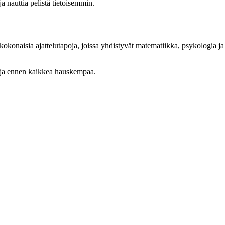
ja nauttia pelistä tietoisemmin.
kokonaisia ajattelutapoja, joissa yhdistyvät matematiikka, psykologia ja
 – ja ennen kaikkea hauskempaa.