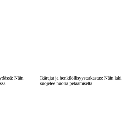
öydässä: Näin
Ikärajat ja henkilöllisyystarkastus: Näin laki
ssä
suojelee nuoria pelaamiselta