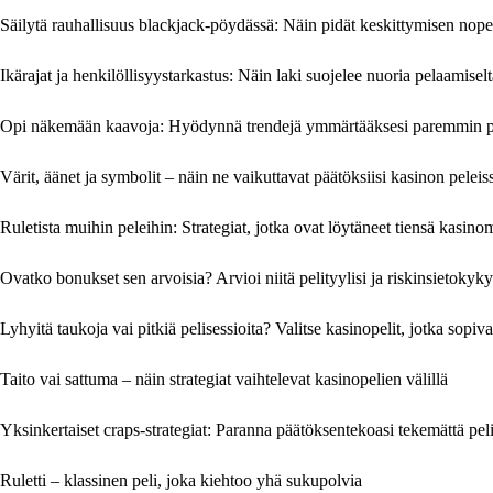
Säilytä rauhallisuus blackjack-pöydässä: Näin pidät keskittymisen nope
Ikärajat ja henkilöllisyystarkastus: Näin laki suojelee nuoria pelaamiselt
Opi näkemään kaavoja: Hyödynnä trendejä ymmärtääksesi paremmin p
Värit, äänet ja symbolit – näin ne vaikuttavat päätöksiisi kasinon peleis
Ruletista muihin peleihin: Strategiat, jotka ovat löytäneet tiensä kasin
Ovatko bonukset sen arvoisia? Arvioi niitä pelityylisi ja riskinsietokyky
Lyhyitä taukoja vai pitkiä pelisessioita? Valitse kasinopelit, jotka sopivat
Taito vai sattuma – näin strategiat vaihtelevat kasinopelien välillä
Yksinkertaiset craps-strategiat: Paranna päätöksentekoasi tekemättä pe
Ruletti – klassinen peli, joka kiehtoo yhä sukupolvia