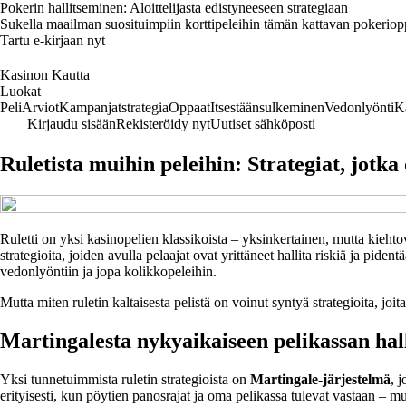
Pokerin hallitseminen: Aloittelijasta edistyneeseen strategiaan
Sukella maailman suosituimpiin korttipeleihin tämän kattavan pokerioppaa
Tartu e-kirjaan nyt
Kasinon Kautta
Luokat
Peli
Arviot
Kampanjat
strategia
Oppaat
Itsestäänsulkeminen
Vedonlyönti
K
Kirjaudu sisään
Rekisteröidy nyt
Uutiset sähköposti
Ruletista muihin peleihin: Strategiat, jotk
Ruletti on yksi kasinopelien klassikoista – yksinkertainen, mutta kiehto
strategioita, joiden avulla pelaajat ovat yrittäneet hallita riskiä ja pid
vedonlyöntiin ja jopa kolikkopeleihin.
Mutta miten ruletin kaltaisesta pelistä on voinut syntyä strategioita, j
Martingalesta nykyaikaiseen pelikassan hal
Yksi tunnetuimmista ruletin strategioista on
Martingale-järjestelmä
, 
erityisesti, kun pöytien panosrajat ja oma pelikassa tulevat vastaan – m