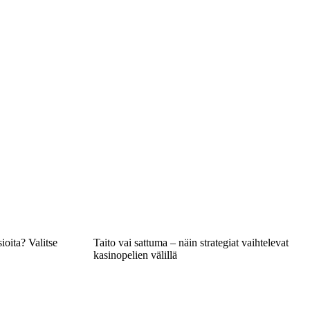
ioita? Valitse
Taito vai sattuma – näin strategiat vaihtelevat
kasinopelien välillä