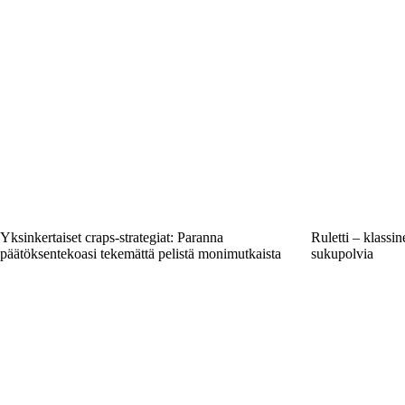
Yksinkertaiset craps-strategiat: Paranna
Ruletti – klassin
päätöksentekoasi tekemättä pelistä monimutkaista
sukupolvia