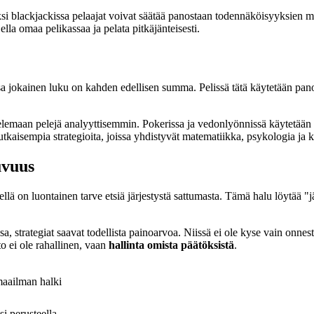
ksi blackjackissa pelaajat voivat säätää panostaan todennäköisyyksien
ella omaa pelikassaa ja pelata pitkäjänteisesti.
ssa jokainen luku on kahden edellisen summa. Pelissä tätä käytetään pano
lemaan pelejä analyyttisemmin. Pokerissa ja vedonlyönnissä käytetään to
tkaisempia strategioita, joissa yhdistyvät matematiikka, psykologia ja k
uvuus
isellä on luontainen tarve etsiä järjestystä sattumasta. Tämä halu löytää 
a, strategiat saavat todellista painoarvoa. Niissä ei ole kyse vain onnesta
o ei ole rahallinen, vaan
hallinta omista päätöksistä
.
omaailman halki
si perusteella