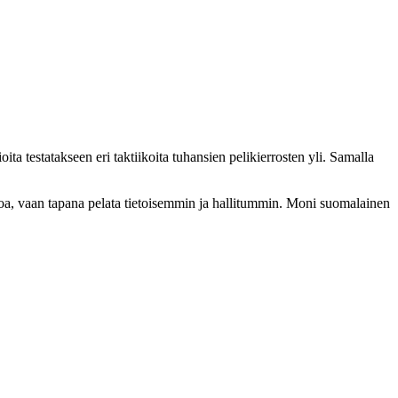
ita testatakseen eri taktiikoita tuhansien pelikierrosten yli. Samalla
aloa, vaan tapana pelata tietoisemmin ja hallitummin. Moni suomalainen