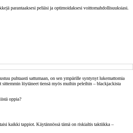
nkkejä parantaaksesi peliäsi ja optimoidaksesi voittomahdollisuuksiasi.
perustuu puhtaasti sattumaan, on sen ympärille syntynyt lukemattomia
ovat sittemmin löytäneet tiensä myös muihin peleihin – blackjackista
iistä oppia?
taisi kaikki tappiot. Käytännössä tämä on riskialtis taktiikka –