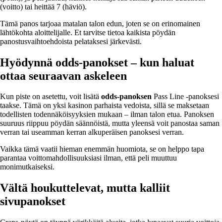
(voitto) tai heittää 7 (häviö).
Tämä panos tarjoaa matalan talon edun, joten se on erinomainen
lähtökohta aloittelijalle. Et tarvitse tietoa kaikista pöydän
panostusvaihtoehdoista pelataksesi järkevästi.
Hyödynnä odds-panokset – kun haluat
ottaa seuraavan askeleen
Kun piste on asetettu, voit lisätä
odds-panoksen
Pass Line -panoksesi
taakse. Tämä on yksi kasinon parhaista vedoista, sillä se maksetaan
todellisten todennäköisyyksien mukaan – ilman talon etua. Panoksen
suuruus riippuu pöydän säännöistä, mutta yleensä voit panostaa saman
verran tai useamman kerran alkuperäisen panoksesi verran.
Vaikka tämä vaatii hieman enemmän huomiota, se on helppo tapa
parantaa voittomahdollisuuksiasi ilman, että peli muuttuu
monimutkaiseksi.
Vältä houkuttelevat, mutta kalliit
sivupanokset