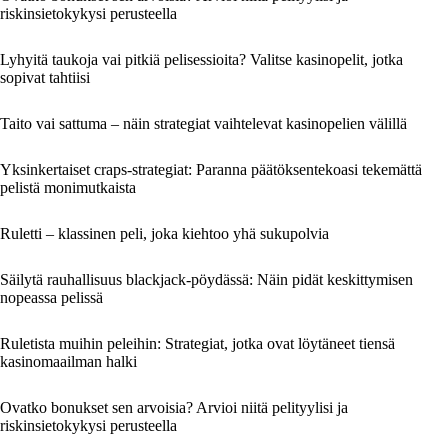
riskinsietokykysi perusteella
Lyhyitä taukoja vai pitkiä pelisessioita? Valitse kasinopelit, jotka
sopivat tahtiisi
Taito vai sattuma – näin strategiat vaihtelevat kasinopelien välillä
Yksinkertaiset craps-strategiat: Paranna päätöksentekoasi tekemättä
pelistä monimutkaista
Ruletti – klassinen peli, joka kiehtoo yhä sukupolvia
Säilytä rauhallisuus blackjack-pöydässä: Näin pidät keskittymisen
nopeassa pelissä
Ruletista muihin peleihin: Strategiat, jotka ovat löytäneet tiensä
kasinomaailman halki
Ovatko bonukset sen arvoisia? Arvioi niitä pelityylisi ja
riskinsietokykysi perusteella