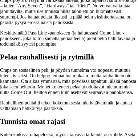
Craps-pöytä on täynnä värikkäitä alueita, jotka lupaavat suuria voittoja
– kuten “Any Seven”, “Hardways” tai “Field”. Ne voivat vaikuttaa
jännittäviltä, mutta useimmissa niistä talon etu on huomattavasti
suurempi. Jos haluat pelata fiksusti ja pitää pelin yksinkertaisena, on
parasta pysyä erossa näistä panoksista.
Keskittymällä Pass Line -panokseen (ja halutessasi Come Line -
panokseen, joka toimii samalla periaatteella) pidät pelin hallittavana ja
todennäköisyytesi parempina.
Pelaa rauhallisesti ja rytmillä
Craps on sosiaalinen peli, ja pöydän tunnelma voi nopeasti muuttua
intensiiviseksi. On helppo tempautua mukaan, mutta rauhallinen ote
kannattaa. Ota aikaa ymmärtää, mitä pöydässä tapahtuu, äläkä panosta
jokaiseen heittoon. Monet kokeneet pelaajat odottavat mieluummin
uutta Come Out -heittoa ennen kuin asettavat seuraavan panoksensa.
Rauhallinen pelitahti tekee kokemuksesta miellyttävämmän ja auttaa
välttämään hätiköityjä päätöksiä.
Tunnista omat rajasi
Kuten kaikissa rahapeleissä, myös crapsissa tärkeintä on viihde. Aseta