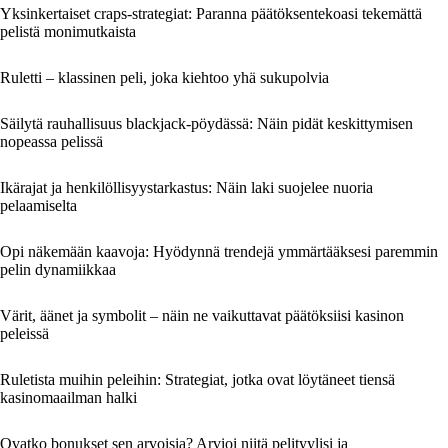
Yksinkertaiset craps-strategiat: Paranna päätöksentekoasi tekemättä
pelistä monimutkaista
Ruletti – klassinen peli, joka kiehtoo yhä sukupolvia
Säilytä rauhallisuus blackjack-pöydässä: Näin pidät keskittymisen
nopeassa pelissä
Ikärajat ja henkilöllisyystarkastus: Näin laki suojelee nuoria
pelaamiselta
Opi näkemään kaavoja: Hyödynnä trendejä ymmärtääksesi paremmin
pelin dynamiikkaa
Värit, äänet ja symbolit – näin ne vaikuttavat päätöksiisi kasinon
peleissä
Ruletista muihin peleihin: Strategiat, jotka ovat löytäneet tiensä
kasinomaailman halki
Ovatko bonukset sen arvoisia? Arvioi niitä pelityylisi ja