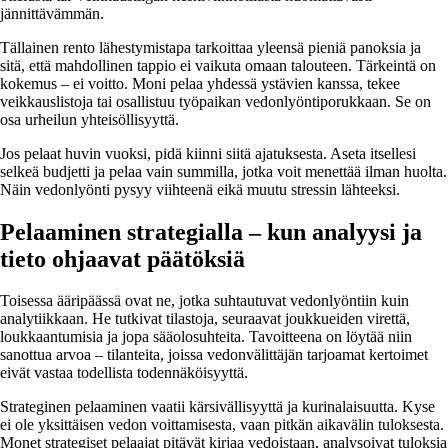
jännittävämmän.
Tällainen rento lähestymistapa tarkoittaa yleensä pieniä panoksia ja
sitä, että mahdollinen tappio ei vaikuta omaan talouteen. Tärkeintä on
kokemus – ei voitto. Moni pelaa yhdessä ystävien kanssa, tekee
veikkauslistoja tai osallistuu työpaikan vedonlyöntiporukkaan. Se on
osa urheilun yhteisöllisyyttä.
Jos pelaat huvin vuoksi, pidä kiinni siitä ajatuksesta. Aseta itsellesi
selkeä budjetti ja pelaa vain summilla, jotka voit menettää ilman huolta.
Näin vedonlyönti pysyy viihteenä eikä muutu stressin lähteeksi.
Pelaaminen strategialla – kun analyysi ja
tieto ohjaavat päätöksiä
Toisessa ääripäässä ovat ne, jotka suhtautuvat vedonlyöntiin kuin
analytiikkaan. He tutkivat tilastoja, seuraavat joukkueiden virettä,
loukkaantumisia ja jopa sääolosuhteita. Tavoitteena on löytää niin
sanottua arvoa – tilanteita, joissa vedonvälittäjän tarjoamat kertoimet
eivät vastaa todellista todennäköisyyttä.
Strateginen pelaaminen vaatii kärsivällisyyttä ja kurinalaisuutta. Kyse
ei ole yksittäisen vedon voittamisesta, vaan pitkän aikavälin tuloksesta.
Monet strategiset pelaajat pitävät kirjaa vedoistaan, analysoivat tuloksia