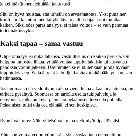
ja kehittävät menetelmiään jatkuvasti.
Silti on hyvä muistaa, että urheilu on arvaamatonta. Yksi punainen
kortti, loukkaantuminen tai yllättävä maali lisäajalla voi muuttaa
kaiken. Siksi edes paras analyysi ei takaa voittoa – se vain parantaa
todennäköisyyksiä.
Kaksi tapaa – sama vastuu
Olipa oma tyylisi mikä tahansa, vastuullisuus on kaiken perusta. On
helppoa innostua liikaa, yrittää voittaa tappiot takaisin tai kasvattaa
panoksia voiton jälkeen. Useimmiten se ei kuitenkaan johda hyvään
lopputulokseen. Selkeät rajat ja budjetti auttavat pitämään pelaamisen
hallinnassa.
Jos huomaat, että vedonlyönti alkaa viedä liikaa aikaa tai ajatuksia, on
tärkeää pysähtyä. Suomessa on tarjolla useita tukipalveluja ja
neuvontaa, jotka auttavat pitämään pelaamisen terveellä pohjalla.
Pelaamisen tulisi olla osa elämää, ei sen keskipiste.
Ryhmävaikutus: Näin yhteisö vaikuttaa vedonlyöntipäätöksiisi
Yhteisön voima vedonlyönnissä – siksi sosiaalinen elementti on