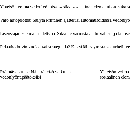
Yhteisön voima vedonlyönnissä – siksi sosiaalinen elementti on ratkais
Varo autopilottia: Säilytä kriittinen ajattelusi automatisoidussa vedonl
Lisenssijärjestelmät selitettynä: Siksi ne varmistavat turvalliset ja laill
Pelaatko huvin vuoksi vai strategialla? Kaksi lähestymistapaa urheiluv
Ryhmävaikutus: Näin yhteisö vaikuttaa
Yhteisön voima 
vedonlyöntipäätöksiisi
sosiaalinen elem