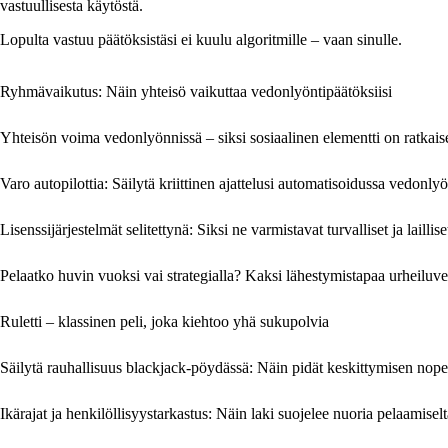
vastuullisesta käytöstä.
Lopulta vastuu päätöksistäsi ei kuulu algoritmille – vaan sinulle.
Ryhmävaikutus: Näin yhteisö vaikuttaa vedonlyöntipäätöksiisi
Yhteisön voima vedonlyönnissä – siksi sosiaalinen elementti on ratkais
Varo autopilottia: Säilytä kriittinen ajattelusi automatisoidussa vedonl
Lisenssijärjestelmät selitettynä: Siksi ne varmistavat turvalliset ja laill
Pelaatko huvin vuoksi vai strategialla? Kaksi lähestymistapaa urheiluv
Ruletti – klassinen peli, joka kiehtoo yhä sukupolvia
Säilytä rauhallisuus blackjack-pöydässä: Näin pidät keskittymisen nope
Ikärajat ja henkilöllisyystarkastus: Näin laki suojelee nuoria pelaamiselt