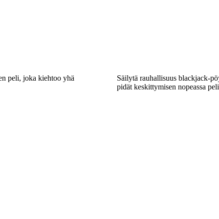
en peli, joka kiehtoo yhä
Säilytä rauhallisuus blackjack-p
pidät keskittymisen nopeassa peli