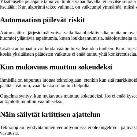
Yksittäiselle pelaajalle tämä voi tuntua vapauttavalta: ei tarvitse seura
itseltään. Kun algoritmi tekee valinnat, on vaikeampi ymmärtää, miksi v
Automaation piilevät riskit
Automaattiset järjestelmät voivat vaikuttaa objektiivisilta, mutta ne ovat s
huomioi yllättäviä tapahtumia, kuten loukkaantumisia, sääolosuhteita
Lisäksi automaatio voi luoda väärän turvallisuuden tunteen. Kun järjest
koska yksittäisten päätösten vaikutus ei enää tunnu yhtä konkreettiselta
Kun mukavuus muuttuu sokeudeksi
Ihmisillä on taipumus luottaa teknologiaan, etenkin kun sitä markkinoid
päättäisivät niin, vaan koska se tuntuu helpolta.
Ongelma syntyy, kun mukavuus muuttuu sokeudeksi. Jos ei enää kyseenalai
autopilotti muuttuu vaaralliseksi.
Näin säilytät kriittisen ajattelun
Teknologian hyödyntäminen vedonlyönnissä ei ole ongelma – päinvastoin, 
vastuusta.