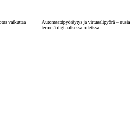
tus vaikuttaa
Automaattipyöräytys ja virtuaalipyörä – uusia
termejä digitaalisessa ruletissa