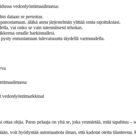
oidussa vedonlyöntimaailmassa:
ihin dataan se perustuu.
panostamaan, äläkä anna järjestelmän ylittää omia rajoituksiasi.
della, vai onko se vain näennäisesti tehokas.
ikkeena omalle harkinnallesi.
 pysty ennustamaan tulevaisuutta täydellä varmuudella.
eva
yöntimaailmassa
iset vedonlyöntimarkkinat
 ottaa ohjia. Paras pelaaja on yhä se, joka ymmärtää, mitä tapahtuu – s
tään, voit hyödyntää automaatiota ilman, että kadotat otetta tilanteesta.