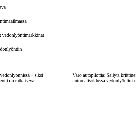
eva
yöntimaailmassa
iset vedonlyöntimarkkinat
edonlyöntiin
vedonlyönnissä – siksi
Varo autopilottia: Säilytä kriittine
entti on ratkaiseva
automatisoidussa vedonlyöntima