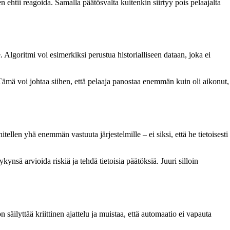
en ehtii reagoida. Samalla päätösvalta kuitenkin siirtyy pois pelaajalta
lle. Algoritmi voi esimerkiksi perustua historialliseen dataan, joka ei
 Tämä voi johtaa siihen, että pelaaja panostaa enemmän kuin oli aikonut,
llen yhä enemmän vastuuta järjestelmille – ei siksi, että he tietoisesti
nsä arvioida riskiä ja tehdä tietoisia päätöksiä. Juuri silloin
äilyttää kriittinen ajattelu ja muistaa, että automaatio ei vapauta