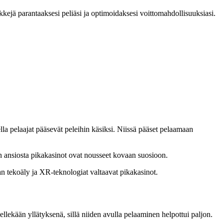
nkkejä parantaaksesi peliäsi ja optimoidaksesi voittomahdollisuuksiasi.
ella pelaajat pääsevät peleihin käsiksi. Niissä pääset pelaamaan
n ansiosta pikakasinot ovat nousseet kovaan suosioon.
n tekoäly ja XR-teknologiat valtaavat pikakasinot.
lekään yllätyksenä, sillä niiden avulla pelaaminen helpottui paljon.