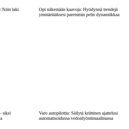
: Näin laki
Opi näkemään kaavoja: Hyödynnä trendejä
ymmärtääksesi paremmin pelin dynamiikkaa
 siksi
Varo autopilottia: Säilytä kriittinen ajattelusi
va
automatisoidussa vedonlyöntimaailmassa