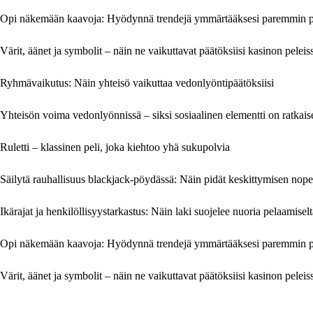
Opi näkemään kaavoja: Hyödynnä trendejä ymmärtääksesi paremmin p
Värit, äänet ja symbolit – näin ne vaikuttavat päätöksiisi kasinon peleis
Ryhmävaikutus: Näin yhteisö vaikuttaa vedonlyöntipäätöksiisi
Yhteisön voima vedonlyönnissä – siksi sosiaalinen elementti on ratkais
Ruletti – klassinen peli, joka kiehtoo yhä sukupolvia
Säilytä rauhallisuus blackjack-pöydässä: Näin pidät keskittymisen nope
Ikärajat ja henkilöllisyystarkastus: Näin laki suojelee nuoria pelaamiselt
Opi näkemään kaavoja: Hyödynnä trendejä ymmärtääksesi paremmin p
Värit, äänet ja symbolit – näin ne vaikuttavat päätöksiisi kasinon peleis