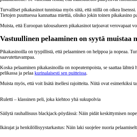
Turvalliset pikakasinot tunnistaa myös siitä, että niillä on oikea lisenssi
Tietojen puuttuessa kannattaa miettiä, olisiko jokin toinen pikakasino 
Muista, että Euroopan talousalueen pikakasinot tarjoavat verovapaat voito
Vastuullinen pelaaminen on syytä muistaa n
Pikakasinoilla on tyypillistä, että pelaaminen on helppoa ja nopeaa. T
saavutettavampaa.
Koska pelaaminen pikakasinoilla on nopeatempoista, se saattaa lähteä he
pelikassa ja pelaa
kurinalaisesti sen puitteissa
.
Muista myös, että voit lisätä itsellesi rajoitteita. Niitä ovat esimerkiksi
Ruletti – klassinen peli, joka kiehtoo yhä sukupolvia
Säilytä rauhallisuus blackjack-pöydässä: Näin pidät keskittymisen nope
Ikärajat ja henkilöllisyystarkastus: Näin laki suojelee nuoria pelaamiselt