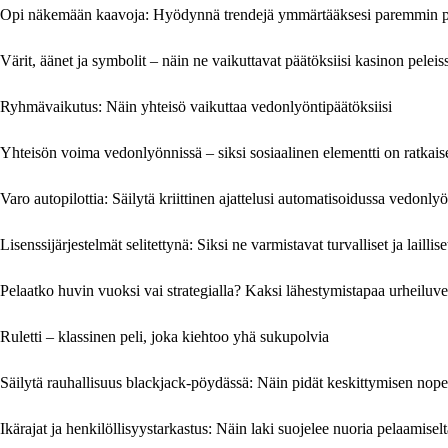
Opi näkemään kaavoja: Hyödynnä trendejä ymmärtääksesi paremmin p
Värit, äänet ja symbolit – näin ne vaikuttavat päätöksiisi kasinon peleis
Ryhmävaikutus: Näin yhteisö vaikuttaa vedonlyöntipäätöksiisi
Yhteisön voima vedonlyönnissä – siksi sosiaalinen elementti on ratkais
Varo autopilottia: Säilytä kriittinen ajattelusi automatisoidussa vedonl
Lisenssijärjestelmät selitettynä: Siksi ne varmistavat turvalliset ja laill
Pelaatko huvin vuoksi vai strategialla? Kaksi lähestymistapaa urheiluv
Ruletti – klassinen peli, joka kiehtoo yhä sukupolvia
Säilytä rauhallisuus blackjack-pöydässä: Näin pidät keskittymisen nope
Ikärajat ja henkilöllisyystarkastus: Näin laki suojelee nuoria pelaamiselt