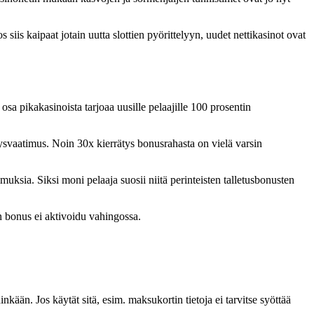
os siis kaipaat jotain uutta slottien pyörittelyyn, uudet nettikasinot ovat
n osa pikakasinoista tarjoaa uusille pelaajille 100 prosentin
tysvaatimus. Noin 30x kierrätys bonusrahasta on vielä varsin
muksia. Siksi moni pelaaja suosii niitä perinteisten talletusbonusten
n bonus ei aktivoidu vahingossa.
inkään. Jos käytät sitä, esim. maksukortin tietoja ei tarvitse syöttää