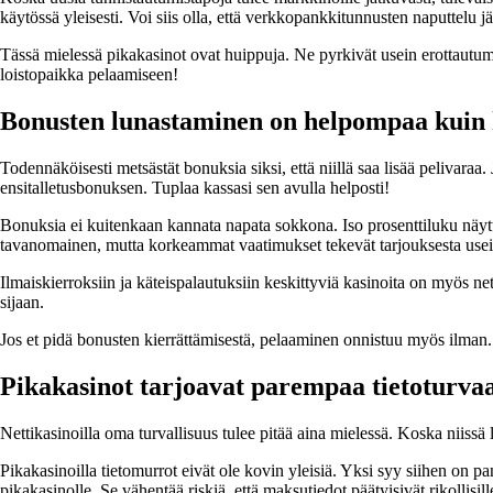
käytössä yleisesti. Voi siis olla, että verkkopankkitunnusten naputtelu jä
Tässä mielessä pikakasinot ovat huippuja. Ne pyrkivät usein erottautu
loistopaikka pelaamiseen!
Bonusten lunastaminen on helpompaa kuin
Todennäköisesti metsästät bonuksia siksi, että niillä saa lisää pelivaraa. 
ensitalletusbonuksen. Tuplaa kassasi sen avulla helposti!
Bonuksia ei kuitenkaan kannata napata sokkona. Iso prosenttiluku näyttä
tavanomainen, mutta korkeammat vaatimukset tekevät tarjouksesta usei
Ilmaiskierroksiin ja käteispalautuksiin keskittyviä kasinoita on myös net
sijaan.
Jos et pidä bonusten kierrättämisestä, pelaaminen onnistuu myös ilman.
Pikakasinot tarjoavat parempaa tietoturva
Nettikasinoilla oma turvallisuus tulee pitää aina mielessä. Koska niissä li
Pikakasinoilla tietomurrot eivät ole kovin yleisiä. Yksi syy siihen on pan
pikakasinolle. Se vähentää riskiä, että maksutiedot päätyisivät rikollisill