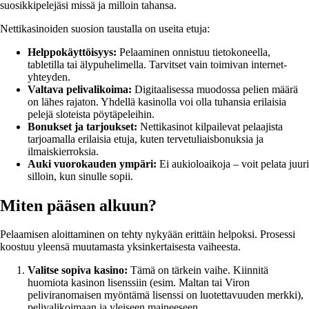
suosikkipelejäsi missä ja milloin tahansa.
Nettikasinoiden suosion taustalla on useita etuja:
Helppokäyttöisyys:
Pelaaminen onnistuu tietokoneella,
tabletilla tai älypuhelimella. Tarvitset vain toimivan internet-
yhteyden.
Valtava pelivalikoima:
Digitaalisessa muodossa pelien määrä
on lähes rajaton. Yhdellä kasinolla voi olla tuhansia erilaisia
pelejä sloteista pöytäpeleihin.
Bonukset ja tarjoukset:
Nettikasinot kilpailevat pelaajista
tarjoamalla erilaisia etuja, kuten tervetuliaisbonuksia ja
ilmaiskierroksia.
Auki vuorokauden ympäri:
Ei aukioloaikoja – voit pelata juuri
silloin, kun sinulle sopii.
Miten pääsen alkuun?
Pelaamisen aloittaminen on tehty nykyään erittäin helpoksi. Prosessi
koostuu yleensä muutamasta yksinkertaisesta vaiheesta.
Valitse sopiva kasino:
Tämä on tärkein vaihe. Kiinnitä
huomiota kasinon lisenssiin (esim. Maltan tai Viron
peliviranomaisen myöntämä lisenssi on luotettavuuden merkki),
pelivalikoimaan ja yleiseen maineeseen.