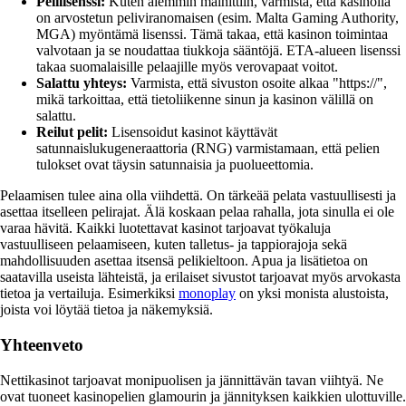
Pelilisenssi:
Kuten aiemmin mainittiin, varmista, että kasinolla
on arvostetun peliviranomaisen (esim. Malta Gaming Authority,
MGA) myöntämä lisenssi. Tämä takaa, että kasinon toimintaa
valvotaan ja se noudattaa tiukkoja sääntöjä. ETA-alueen lisenssi
takaa suomalaisille pelaajille myös verovapaat voitot.
Salattu yhteys:
Varmista, että sivuston osoite alkaa "https://",
mikä tarkoittaa, että tietoliikenne sinun ja kasinon välillä on
salattu.
Reilut pelit:
Lisensoidut kasinot käyttävät
satunnaislukugeneraattoria (RNG) varmistamaan, että pelien
tulokset ovat täysin satunnaisia ja puolueettomia.
Pelaamisen tulee aina olla viihdettä. On tärkeää pelata vastuullisesti ja
asettaa itselleen pelirajat. Älä koskaan pelaa rahalla, jota sinulla ei ole
varaa hävitä. Kaikki luotettavat kasinot tarjoavat työkaluja
vastuulliseen pelaamiseen, kuten talletus- ja tappiorajoja sekä
mahdollisuuden asettaa itsensä pelikieltoon. Apua ja lisätietoa on
saatavilla useista lähteistä, ja erilaiset sivustot tarjoavat myös arvokasta
tietoa ja vertailuja. Esimerkiksi
monoplay
on yksi monista alustoista,
joista voi löytää tietoa ja näkemyksiä.
Yhteenveto
Nettikasinot tarjoavat monipuolisen ja jännittävän tavan viihtyä. Ne
ovat tuoneet kasinopelien glamourin ja jännityksen kaikkien ulottuville.