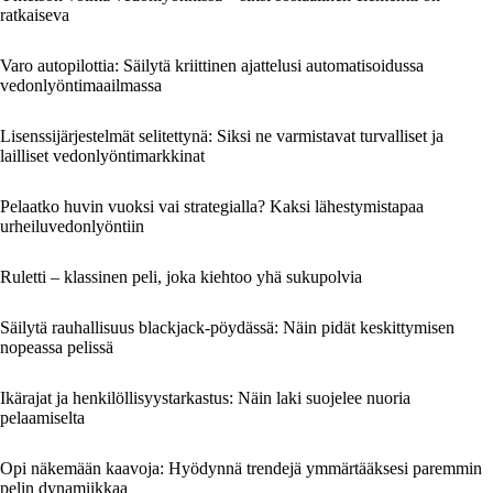
ratkaiseva
Varo autopilottia: Säilytä kriittinen ajattelusi automatisoidussa
vedonlyöntimaailmassa
Lisenssijärjestelmät selitettynä: Siksi ne varmistavat turvalliset ja
lailliset vedonlyöntimarkkinat
Pelaatko huvin vuoksi vai strategialla? Kaksi lähestymistapaa
urheiluvedonlyöntiin
Ruletti – klassinen peli, joka kiehtoo yhä sukupolvia
Säilytä rauhallisuus blackjack-pöydässä: Näin pidät keskittymisen
nopeassa pelissä
Ikärajat ja henkilöllisyystarkastus: Näin laki suojelee nuoria
pelaamiselta
Opi näkemään kaavoja: Hyödynnä trendejä ymmärtääksesi paremmin
pelin dynamiikkaa