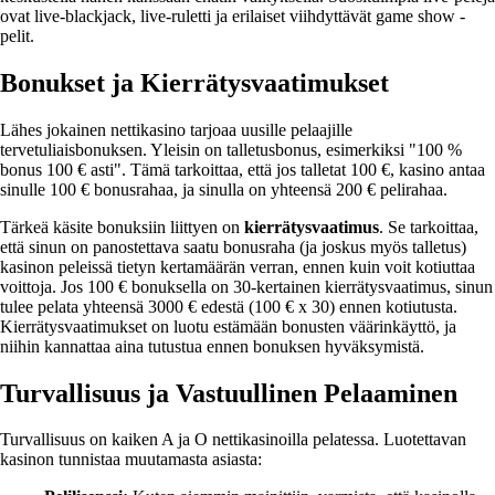
ovat live-blackjack, live-ruletti ja erilaiset viihdyttävät game show -
pelit.
Bonukset ja Kierrätysvaatimukset
Lähes jokainen nettikasino tarjoaa uusille pelaajille
tervetuliaisbonuksen. Yleisin on talletusbonus, esimerkiksi "100 %
bonus 100 € asti". Tämä tarkoittaa, että jos talletat 100 €, kasino antaa
sinulle 100 € bonusrahaa, ja sinulla on yhteensä 200 € pelirahaa.
Tärkeä käsite bonuksiin liittyen on
kierrätysvaatimus
. Se tarkoittaa,
että sinun on panostettava saatu bonusraha (ja joskus myös talletus)
kasinon peleissä tietyn kertamäärän verran, ennen kuin voit kotiuttaa
voittoja. Jos 100 € bonuksella on 30-kertainen kierrätysvaatimus, sinun
tulee pelata yhteensä 3000 € edestä (100 € x 30) ennen kotiutusta.
Kierrätysvaatimukset on luotu estämään bonusten väärinkäyttö, ja
niihin kannattaa aina tutustua ennen bonuksen hyväksymistä.
Turvallisuus ja Vastuullinen Pelaaminen
Turvallisuus on kaiken A ja O nettikasinoilla pelatessa. Luotettavan
kasinon tunnistaa muutamasta asiasta: